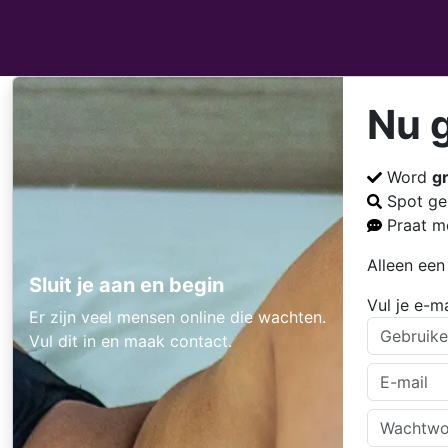
Nu 
Word
gr
Spot gei
Praat m
Alleen een
Sluit je aan en begin
Vul je e-m
Er zijn veel mensen online die wachten.
Vul dit in en maak contact.