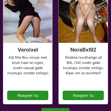
VeroIxel
NoraBxl92
43j fitte Bru-vrouw met
Strakke roodharige uit
bruin haar en ogen,
BXL (34) zoekt geile
zoekt casual geile
hookups zonder strings.
hookups zonder strings!
Klaar om te ravotten?
Reageer nu
Reageer nu