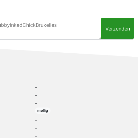
Verzenden
-
-
-
mollig
-
-
-