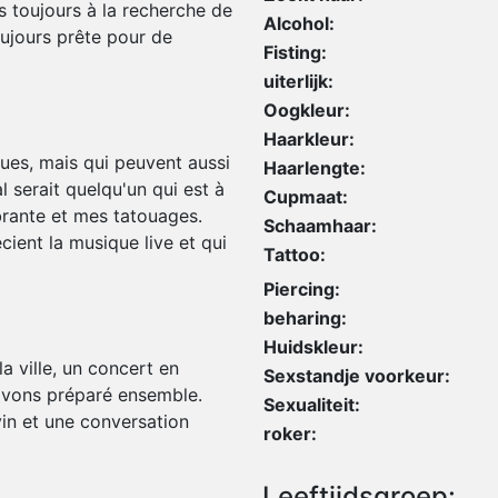
is toujours à la recherche de
Alcohol:
ujours prête pour de
Fisting:
uiterlijk:
Oogkleur:
Haarkleur:
ues, mais qui peuvent aussi
Haarlengte:
 serait quelqu'un qui est à
Cupmaat:
brante et mes tatouages.
Schaamhaar:
ient la musique live et qui
Tattoo:
Piercing:
beharing:
Huidskleur:
a ville, un concert en
Sexstandje voorkeur:
 avons préparé ensemble.
Sexualiteit:
vin et une conversation
roker:
Leeftijdsgroep: