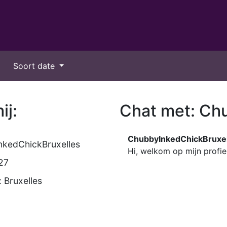
Soort date
ij:
Chat met: Ch
ChubbyInkedChickBruxel
kedChickBruxelles
Hi, welkom op mijn profi
 27
 Bruxelles