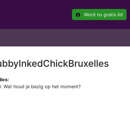
Word nu gratis lid
ubbyInkedChickBruxelles
les:
el. Wat houd je bezig op het moment?