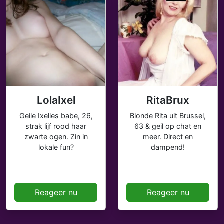
LolaIxel
RitaBrux
Geile Ixelles babe, 26,
Blonde Rita uit Brussel,
strak lijf rood haar
63 & geil op chat en
zwarte ogen. Zin in
meer. Direct en
lokale fun?
dampend!
Reageer nu
Reageer nu