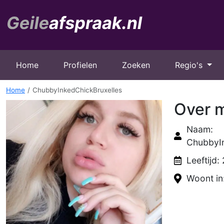
Home
Profielen
Zoeken
Regio's
Home
ChubbyInkedChickBruxelles
Over m
Naam:
ChubbyIn
Leeftijd:
Woont in: