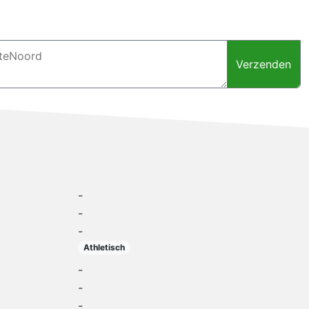
Verzenden
-
-
-
Athletisch
-
-
-