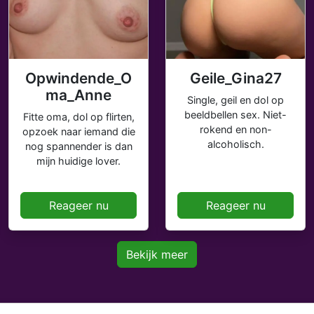
Opwindende_O
Geile_Gina27
ma_Anne
Single, geil en dol op
beeldbellen sex. Niet-
Fitte oma, dol op flirten,
rokend en non-
opzoek naar iemand die
alcoholisch.
nog spannender is dan
mijn huidige lover.
Reageer nu
Reageer nu
Bekijk meer