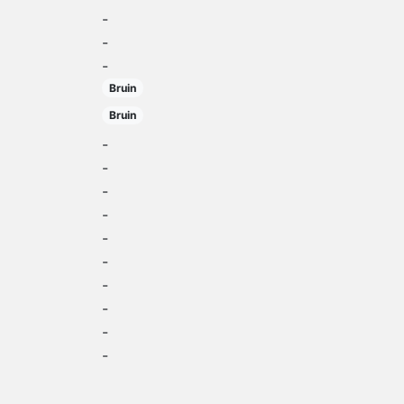
-
-
-
Bruin
Bruin
-
-
-
-
-
-
-
-
-
-