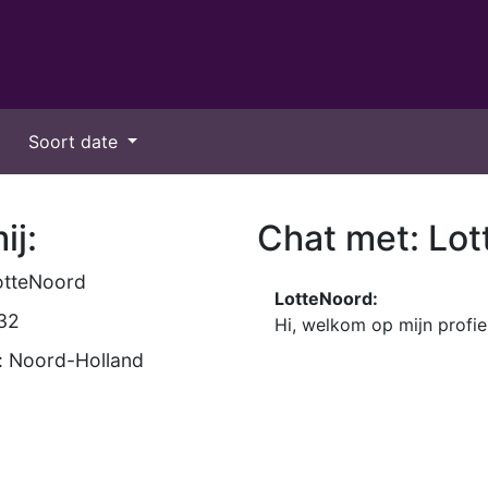
Soort date
ij:
Chat met: Lo
otteNoord
LotteNoord:
 32
Hi, welkom op mijn profi
: Noord-Holland