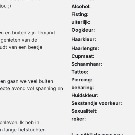
ou ;)
Alcohol:
Fisting:
uiterlijk:
Oogkleur:
n en buiten zijn. Iemand
Haarkleur:
genieten van de
oudt van een beetje
Haarlengte:
Cupmaat:
Schaamhaar:
Tattoo:
Piercing:
hien gaan we veel buiten
beharing:
ecte avond vol spanning en
Huidskleur:
Sexstandje voorkeur:
Sexualiteit:
roker:
enleven. Ik heb in
 lange fietstochten