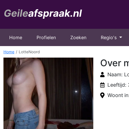
Home
Profielen
Zoeken
Regio's
Home
LotteNoord
Over m
Naam: L
Leeftijd:
Woont in