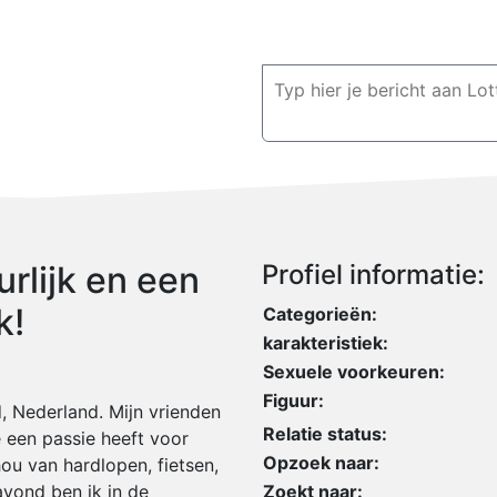
rlijk en een
Profiel informatie:
k!
Categorieën:
karakteristiek:
Sexuele voorkeuren:
Figuur:
d, Nederland. Mijn vrienden
Relatie status:
e een passie heeft voor
Opzoek naar:
hou van hardlopen, fietsen,
vond ben ik in de
Zoekt naar: