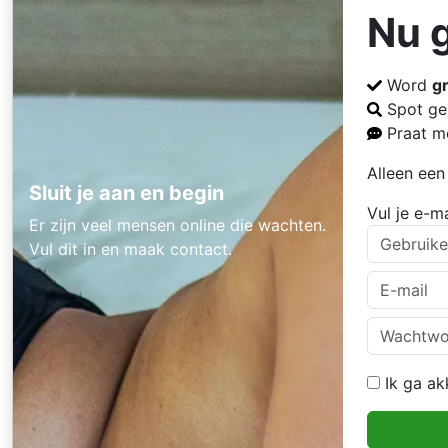
Nu 
Word
gr
Spot gei
Praat m
Alleen een
Sluit je aan en begin
Vul je e-m
Er zijn veel mensen online die wachten.
Vul dit in en maak contact.
Ik ga a