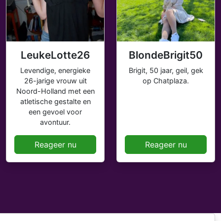
LeukeLotte26
BlondeBrigit50
Levendige, energieke
Brigit, 50 jaar, geil, gek
26-jarige vrouw uit
op Chatplaza.
Noord-Holland met een
atletische gestalte en
een gevoel voor
avontuur.
Reageer nu
Reageer nu