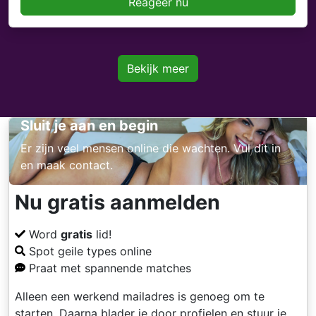
Reageer nu
Bekijk meer
Sluit je aan en begin
Er zijn veel mensen online die wachten. Vul dit in
en maak contact.
Nu gratis aanmelden
Word
gratis
lid!
Spot geile types online
Praat met spannende matches
Alleen een werkend mailadres is genoeg om te
starten. Daarna blader je door profielen en stuur je